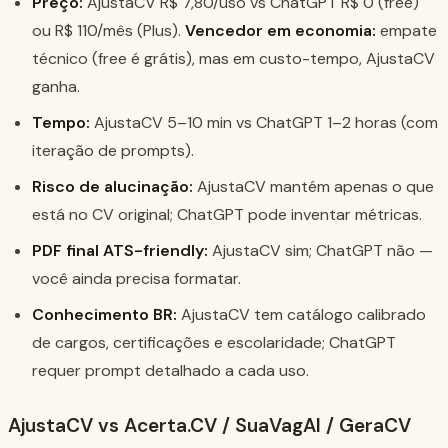
Preço:
AjustaCV R$ 7,80/uso vs ChatGPT R$ 0 (free)
ou R$ 110/mês (Plus).
Vencedor em economia:
empate
técnico (free é grátis), mas em custo-tempo, AjustaCV
ganha.
Tempo:
AjustaCV 5–10 min vs ChatGPT 1–2 horas (com
iteração de prompts).
Risco de alucinação:
AjustaCV mantém apenas o que
está no CV original; ChatGPT pode inventar métricas.
PDF final ATS-friendly:
AjustaCV sim; ChatGPT não —
você ainda precisa formatar.
Conhecimento BR:
AjustaCV tem catálogo calibrado
de cargos, certificações e escolaridade; ChatGPT
requer prompt detalhado a cada uso.
AjustaCV vs Acerta.CV / SuaVagAI / GeraCV