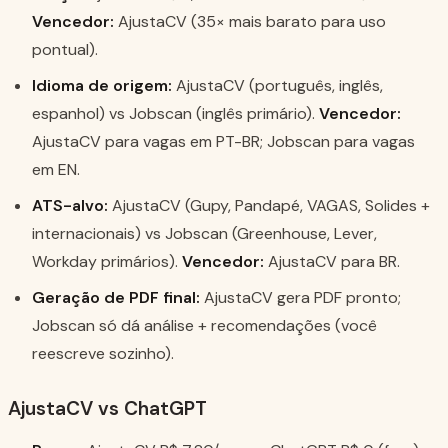
Vencedor:
AjustaCV (35× mais barato para uso
pontual).
Idioma de origem:
AjustaCV (português, inglês,
espanhol) vs Jobscan (inglês primário).
Vencedor:
AjustaCV para vagas em PT-BR; Jobscan para vagas
em EN.
ATS-alvo:
AjustaCV (Gupy, Pandapé, VAGAS, Solides +
internacionais) vs Jobscan (Greenhouse, Lever,
Workday primários).
Vencedor:
AjustaCV para BR.
Geração de PDF final:
AjustaCV gera PDF pronto;
Jobscan só dá análise + recomendações (você
reescreve sozinho).
AjustaCV vs ChatGPT